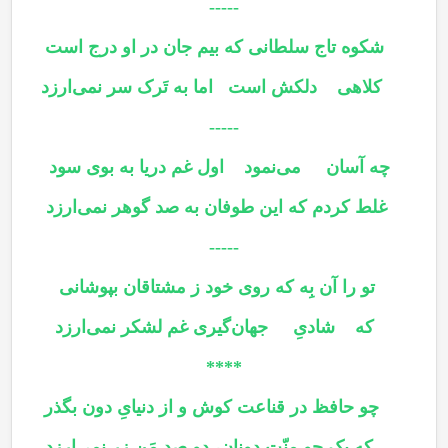
-----
شکوه تاج سلطانی که بیم جان در او درج است
کلاهی دلکش است اما به تَرک سر نمی‌ارزد
-----
چه آسان می‌نمود اول غم دریا به بوی سود
غلط کردم که این طوفان به صد گوهر نمی‌ارزد
-----
تو را آن بِه که روی خود ز مشتاقان بپوشانی
که شادیِ جهان
گیری غم لشکر نمی‌ارزد
****
چو حافظ در قناعت کوش و از دنیایِ دون بگذر
که یک جو منّتِ دونان، دو صد مَن زر نمی‌ارزد