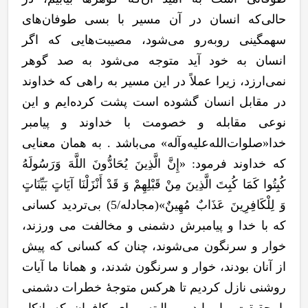
حالی
که انسان در آن مسیر با بسی طوفان
های
سهمگینی روبه
رو می
شود، مصیبت
هایی که اگر
انسان به خود آید متوجه می
شود به صد گوهر
نمی‌ارزد، زیرا عملاً در این مسیر به راهی که خداوند
در مقابل انسان گشوده است پشت کرده‌ایم و این
نوعی مقابله و خصومت با خداوند و پیامبر
خدا«صلوات
الله
علیه
وآله» می
باشد . به همان معنایی
که خداوند فرمود:
«إِنَّ الَّذِينَ يُحَادُّونَ اللَّهَ وَرَسُولَهُ
كُبِتُوا كَمَا كُبِتَ الَّذِينَ مِنْ قَبْلِهِمْ وَ قَدْ أَنْزَلْنَا آيَاتٍ بَيِّنَاتٍ
وَ لِلْكَافِرِينَ عَذَابٌ مُهِينٌ»(مجادله/5) بی
تردید کسانی
که با خدا و پیامبرش دشمنی و مخالفت می ورزند،
خوار و سرنگون می
شوند، چنان که کسانی که پیش
از آنان بودند، خوار و سرنگون شدند، و همانا ما آیات
روشنی نازل کردیم تا هرکس متوجۀ خطرات دشمنی
با حقیقت را بیابد، و البته برای کافران که انکار