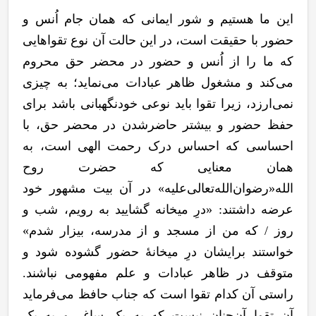
این ما هستیم و شور ایمانی که همان جام اُنس و
حضور با حقیقت است، در این حالت آن نوع تقواهایی
که ما را از اُنس و حضور در محضر حق محروم
می
کند و مشغول ظاهر عبادات می
نماید؛ به چیزی
نمی
ارزد، زیرا تقوا باید نوعی خودنگهبانی باشد برای
حفظ حضور و بیشتر حاضرشدن در محضر حق، با
احساسی که احساس درک رحمت الهی است، به
همان معنایی که حضرت روح
الله«رضوان
الله
تعالی
علیه» در آن بیت مشهور خود
عرضه داشتند: «درِ میخانه گشایید به رویم، شب و
روز / که من از مسجد و از مدرسه، بیزار شدم»
خواستند برایشان درِ میخانۀ حضور گشوده شود و
متوقف در ظاهر عبادات و علم مفهومی نباشند.
راستی آن کدام تقوا است که جناب حافظ می
فرماید
آن تقوا آن
چنان نیست که به یک ساغر و به یک