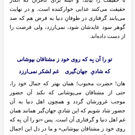
حقیقت می
کنند عذابی خوارکننده است. و در نهایت
می
یابند گرفتاری در طوفانِ دنیا به فرض هم که صد
گوهر سود عایدشان شود، نمی
ارزد، ولی فرصت را
از دست داده
اند.
تو را آن بِه که روی خود ز مشتاقان بپوشانی
که شادیِ جهان
گیری غم لشکر نمی‌ارزد
هان! حضرت محبوب! همان بهتر که جمال خود را،
حتی از مشتاقان می‌پوشانی که نکند آن حضور
موجب غرورشان گردد و همچون اهل دنیا به آن
حضور شاد شویم که این شادیِ جهان
گیر همانند همان
غم اهل دنیا و گرفتاری آن است. پس «تو را آن بِه که
روی خود ز مشتاقان بپوشانی» و ما در دل این اجمال