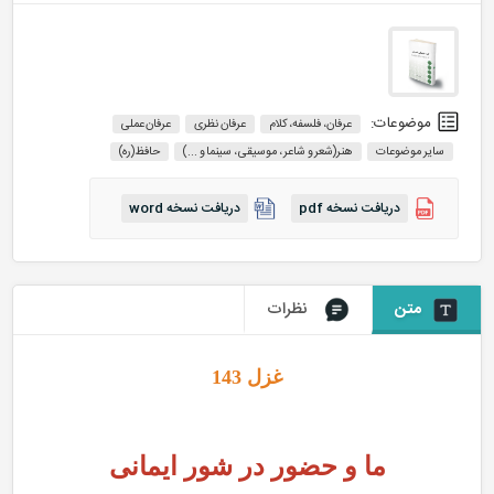
موضوعات:
عرفان، فلسفه، کلام
عرفان نظری
عرفان عملی
سایر موضوعات
هنر(شعر و شاعر ، موسیقی ، سینما و ...)
حافظ(ره)
دریافت نسخه pdf
دریافت نسخه word
متن
نظرات
غزل 143
ما و حضور در شور ایمانی