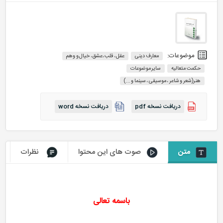
موضوعات:
معارف دینی
عقل ، قلب ،عشق، خیال و وهم
حکمت متعالیه
سایر موضوعات
هنر(شعر و شاعر ، موسیقی ، سینما و ...)
دریافت نسخه pdf
دریافت نسخه word
متن
صوت های این محتوا
نظرات
باسمه تعالی