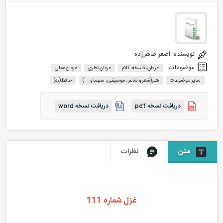
نویسنده:
اصغر طاهرزاده
موضوعات:
عرفان، فلسفه، کلام
عرفان نظری
عرفان عملی
سایر موضوعات
هنر(شعر و شاعر ، موسیقی ، سینما و ...)
حافظ(ره)
دریافت نسخه pdf
دریافت نسخه word
متن
نظرات
غزل شماره 111