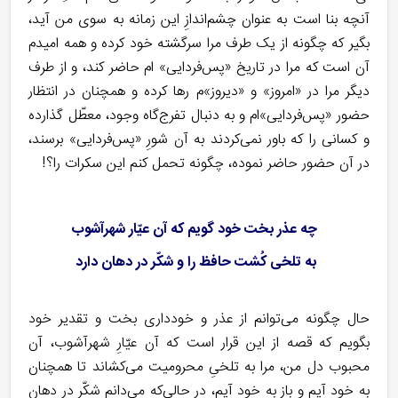
آنچه بنا است به عنوان چشم‌اندازِ این زمانه به سوی من آید،
بگیر که چگونه از یک طرف مرا سرگشته خود کرده و همه امیدم
آن است که مرا در تاریخ «پس‌فردایی» ام حاضر کند، و از طرف
دیگر مرا در «امروز» و «دیروز»م رها کرده و همچنان در انتظار
حضور «پس‌فردایی»ام و به دنبال تفرج‌گاه وجود، معطّل گذارده
و کسانی را که باور نمی‌کردند به آن شورِ «پس‌فردایی» برسند،
در آن حضور حاضر نموده، چگونه تحمل کنم این سکرات را؟!
چه عذر بخت خود گویم که آن عیّار شهرآشوب
به تلخی کُشت حافظ را و شکّر در دهان دارد
حال چگونه می‌توانم از عذر و خودداری بخت و تقدیر خود
بگویم که قصه از این قرار است که آن عیّارِ شهرآشوب، آن
محبوب دل من، مرا به تلخیِ محرومیت می‌کشاند تا همچنان
به خود آیم و باز به خود آیم، در حالی‌که می‌دانم شکّر در دهان