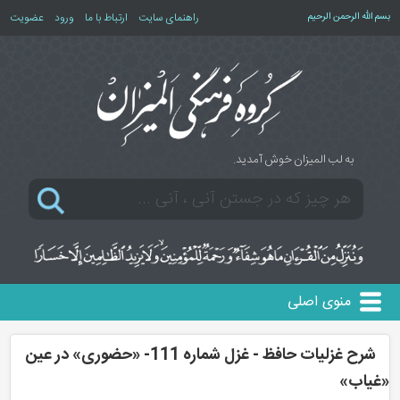
بسم الله الرحمن الرحیم
راهنمای سایت
ارتباط با ما
ورود
عضویت
به لب المیزان خوش آمدید.
منوی اصلی
شرح غزلیات حافظ - غزل شماره 111- «حضوری» در عین
«غیاب»