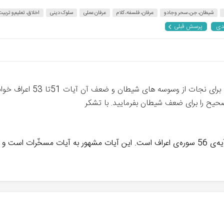
شیطان، جن، سحر و جادو
عرفان، فلسفه، کلام
عرفان عملی
سلوک دینی
اخلاق، تعلیم و تربیت
دی
پرسش قبلی
سلام علیکم: شما در قسمت 31 مب