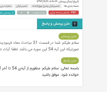
تاریخ ارسال پرسش:
۰۱:۴۰:۲۸ ۱۳۹۳/۱۲/۲۱
دسته بندی ها:
تفسیر قرآن و شرح نهج البلاغه
تفسیر قرآن
معارف دینی
-
+
پرسش بع
نمایش نسخه چاپی
اندازه فونت:
PDF
متن پرسش و پاسخ
متن پرسش
صورتیکه این آیه 54 این سوره می باشد. لطفا آیات صحیح را برای ضعف شیطان بفرمایید. با تشکر
متن پاسخ
خوانده شود. موفق باشید