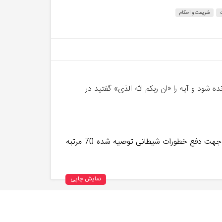
شریعت و احکام
احث معاد فرمودید برای نجات از وسوسه های شیطان و ضعف آن آیات 51تا 53 اعراف خوانده شود و آیه را «ان ربکم الله الذی» گفتید در
باسمه تعالی: سلام علیکم: منظورم از آیه‌ی 54 تا آخر آیه‌ی 56 سوره‌ی اعراف است. این آیات مشهور به آیات مسخّرات است و جهت دفع خطورات شیطانی توصیه شده 70 مرتبه
نمایش چاپی