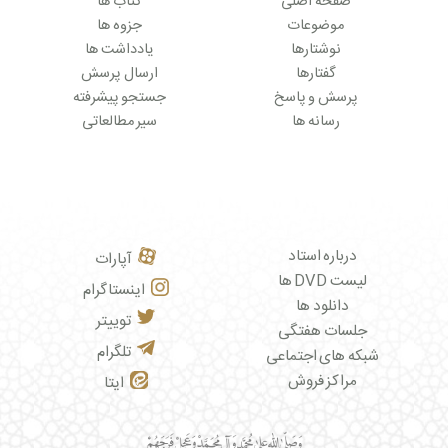
صفحه اصلی
کتاب ها
موضوعات
جزوه ها
نوشتارها
یادداشت ها
گفتارها
ارسال پرسش
پرسش و پاسخ
جستجو پیشرفته
رسانه ها
سیر مطالعاتی
درباره استاد
آپارات
لیست DVD ها
اینستاگرام
دانلود ها
توییتر
جلسات هفتگی
تلگرام
شبکه های اجتماعی
مراکز فروش
ایتا