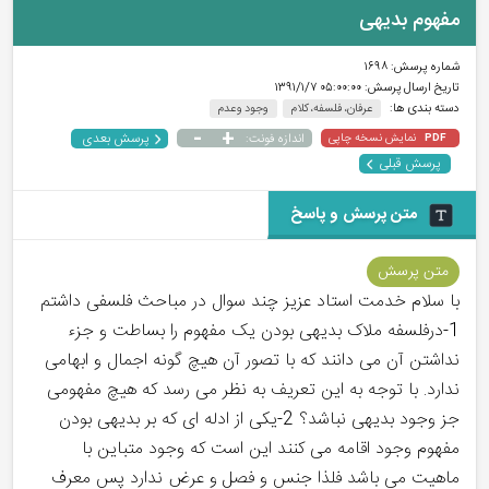
مفهوم بدیهی
شماره پرسش:
۱۶۹۸
تاریخ ارسال پرسش:
۰۵:۰۰:۰۰ ۱۳۹۱/۱/۷
دسته بندی ها:
عرفان، فلسفه، کلام
وجود و عدم
-
+
پرسش بعدی
نمایش نسخه چاپی
اندازه فونت:
PDF
پرسش قبلی
متن پرسش و پاسخ
متن پرسش
با سلام خدمت استاد عزیز چند سوال در مباحث فلسفی داشتم
1-درفلسفه ملاک بدیهی بودن یک مفهوم را بساطت و جزء
نداشتن آن می دانند که با تصور آن هیچ گونه اجمال و ابهامی
ندارد. با توجه به این تعریف به نظر می رسد که هیچ مفهومی
جز وجود بدیهی نباشد؟ 2-یکی از ادله ای که بر بدیهی بودن
مفهوم وجود اقامه می کنند این است که وجود متباین با
ماهیت می باشد فلذا جنس و فصل و عرض ندارد پس معرف