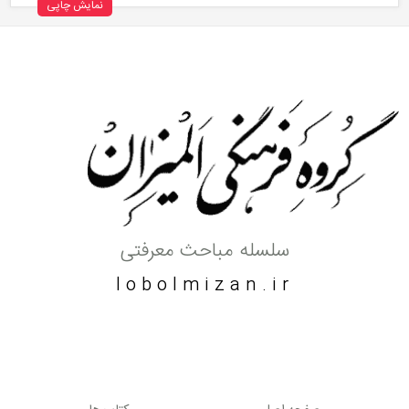
نمایش چاپی
سلسله مباحث معرفتی
lobolmizan.ir