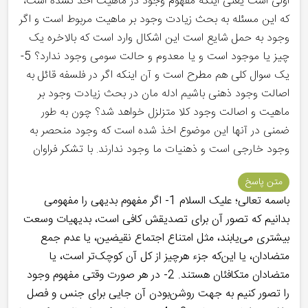
اولی است یعنی اینکه مفهوم وجود در ماهیت اخذ نشده است،
که این مسئله به بحث زیادت وجود بر ماهیت مربوط است و اگر
وجود به حمل شایع است این اشکال وارد است که بالاخره یک
چیز یا موجود است و یا معدوم و حالت سومی وجود ندارد؟ 5-
یک سوال کلی هم مطرح است و آن اینکه اگر در فلسفه قائل به
اصالت وجود ذهنی باشیم ادله مان در بحث زیادت وجود بر
ماهیت و اصالت وجود کلا متزلزل خواهد شد؟ چون به طور
ضمنی در آنها این موضوع اخذ شده است که وجود منحصر به
وجود خارجی است و ذهنیات ما وجود ندارند. با تشکر فراوان
متن پاسخ
باسمه تعالی؛ علیک السلام 1- اگر مفهوم بدیهی را مفهومی
بدانیم که تصور آن برای تصدیقش کافی است، بدیهیات وسعت
بیشتری می‌یابند، مثل امتناع اجتماع نقیضین، یا عدم جمع
متضادان، یا این‌که جزء هرچیز از کل آن کوچک‌تر است، یا
متضادان متکافئان هستند. 2- در هر صورت وقتی مفهوم وجود
را تصور کنیم به جهت روشن‌بودن آن جایی برای جنس و فصل