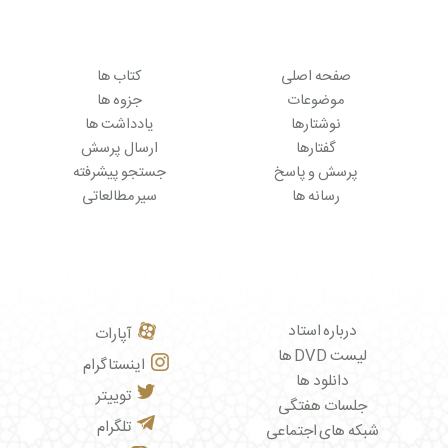
صفحه اصلی
کتاب ها
موضوعات
جزوه ها
نوشتارها
یادداشت ها
گفتارها
ارسال پرسش
پرسش و پاسخ
جستجو پیشرفته
رسانه ها
سیر مطالعاتی
درباره استاد
آپارات
لیست DVD ها
اینستاگرام
دانلود ها
توییتر
جلسات هفتگی
تلگرام
شبکه های اجتماعی