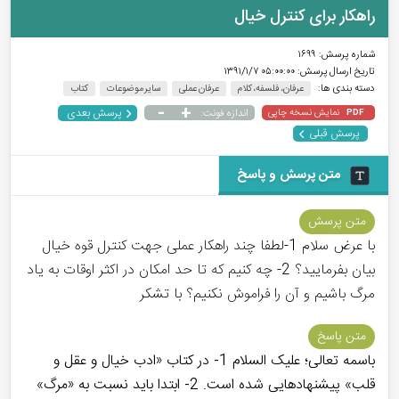
راهکار برای کنترل خیال
شماره پرسش:
۱۶۹۹
تاریخ ارسال پرسش:
۰۵:۰۰:۰۰ ۱۳۹۱/۱/۷
دسته بندی ها:
عرفان، فلسفه، کلام
عرفان عملی
سایر موضوعات
کتاب
-
+
پرسش بعدی
نمایش نسخه چاپی
اندازه فونت:
PDF
پرسش قبلی
متن پرسش و پاسخ
متن پرسش
با عرض سلام 1-لطفا چند راهکار عملی جهت کنترل قوه خیال
بیان بفرمایید؟ 2- چه کنیم که تا حد امکان در اکثر اوقات به یاد
مرگ باشیم و آن را فراموش نکنیم؟ با تشکر
متن پاسخ
باسمه تعالی؛ علیک السلام 1- در کتاب «ادب خیال و عقل و
قلب» پیشنهادهایی شده است. 2- ابتدا باید نسبت به «مرگ»