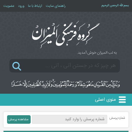
بسم الله الرحمن الرحیم
راهنمای سایت
ارتباط با ما
ورود
عضویت
به لب المیزان خوش آمدید.
منوی اصلی
شماره پرسش: