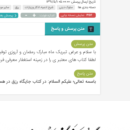
تاریخ ارسال پرسش:
۰۵:۰۰:۰۰ ۱۳۹۱/۵/۱
دسته بندی ها:
سلوک دینی
شرح ادعیه، اذکار و زیارات
رزق
سایر مو
-
+
پرسش بع
نمایش نسخه چاپی
اندازه فونت:
PDF
متن پرسش و پاسخ
متن پرسش
با سلام و عرض تبریک ماه مبارک رمضان و آروزی توفیق
لطفا کتاب های معتبر ی را در زمینه استغفار معرفی فر
متن پاسخ
باسمه تعالی؛ علیکم السلام: در کتاب جایگاه رزق در 