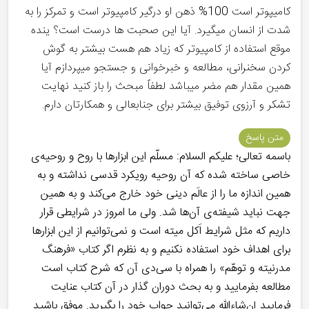
کامیپوتر است 100% ذهن او درگیر کامپیوتر است و تمرکز را به
شدت از انسان میگیرد. آیا این صحبت ها درست است؟ ینده
موقع استفاده از کامپیوتر که زیاد هم هست بیشتر به گوش
کردن سخنرانی، مطالعه و خبرخوانی و جستجو میپردازم آیا
همین مقدار هم مضر میباشد لطفاً مبحث را باز کنید نهایت
تشکر و آرزوی توفیق بیشتر برای جنابعالی و همکارتان دارم.
متن پاسخ
باسمه تعالی؛ علیکم السلام: مسلّم این ابزارها با روح و روحیه‌ی
خاصی ساخته شده که آن روحیه رویکرد قدسی نداشته و به
همین اندازه ما را از عالَم دینی خود خارج می‌کند و به همین
جهت نباید شیفته‌ی آن‌ها شد. ولی ما امروز در شرایطی قرار
داریم که مثل شرایط اَکل میته است و نمی‌توانیم از این ابزارها
برای اهداف خود استفاده نکنیم و به نظرم اگر کتاب «فرهنگ
مدرنیته و توهّم» را همراه با سی‌دی آن که شرح کتاب است
مطالعه بفرمایید و به بحث دوران گذار در آن کتاب عنایت
فرمایید إن‌شاءالله می‌توانید جواب خود را بگیرید. موفق باشید