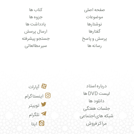
صفحه اصلی
کتاب ها
موضوعات
جزوه ها
نوشتارها
یادداشت ها
گفتارها
ارسال پرسش
پرسش و پاسخ
جستجو پیشرفته
رسانه ها
سیر مطالعاتی
درباره استاد
آپارات
لیست DVD ها
اینستاگرام
دانلود ها
توییتر
جلسات هفتگی
تلگرام
شبکه های اجتماعی
مراکز فروش
ایتا