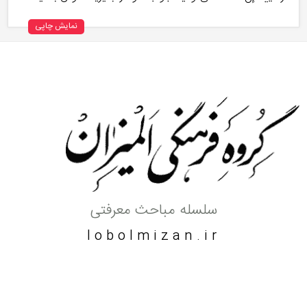
نمایش چاپی
سلسله مباحث معرفتی
lobolmizan.ir