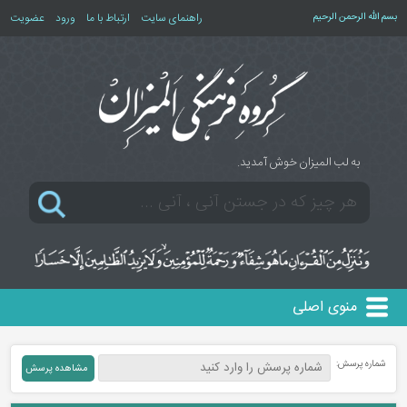
بسم الله الرحمن الرحیم
راهنمای سایت
ارتباط با ما
ورود
عضویت
به لب المیزان خوش آمدید.
منوی اصلی
شماره پرسش: