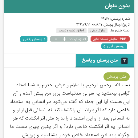
بدون عنوان
شماره پرسش:
۲۹۷۲۲
تاریخ ارسال پرسش:
۰۸:۱۸:۲۱ ۱۳۹۹/۹/۱۹
دسته بندی ها:
سلوک دینی
اخلاق، تعلیم و تربیت
-
+
پرسش بعدی
نمایش نسخه چاپی
اندازه فونت:
PDF
پرسش قبلی
متن پرسش و پاسخ
متن پرسش
بسم الله الرحمن الرحیم. با سلام و عرض احترام به شما استاد
گرامی. ببخشید یه سوالی مدتهاست برای من پیش آمده و آن
این هست آیا این جمله که گفته می‌شود هر انسانی یه استعداد
خاصی دارد که اگر بتواند آن را کشف کند نه انسانی قبل از او و
نه انسانی بعد از او این استعداد را ندارد مثل اثر انگشت که هر
انسانی یه اثر انگشت خاصی دارد؟ و اگر چنین چیزی هست ما
چگونه باید این استعداد خاص خود را بشناسیم و پرورش