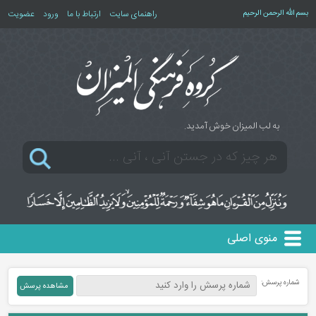
بسم الله الرحمن الرحیم
راهنمای سایت
ارتباط با ما
ورود
عضویت
به لب المیزان خوش آمدید.
منوی اصلی
شماره پرسش: