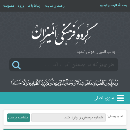
بسم الله الرحمن الرحیم
راهنمای سایت
ارتباط با ما
ورود
عضویت
به لب المیزان خوش آمدید.
منوی اصلی
شماره پرسش: