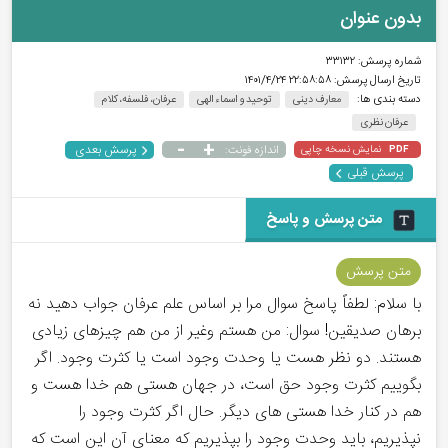
بدون عنوان
شماره پرسش:
۳۳۱۳۲
تاریخ ارسال پرسش:
۲۲:۵۸:۵۸ ۱۴۰۱/۴/۲۴
دسته بندی ها:
معارف دینی
توحید و اسماء الهی
عرفان، فلسفه، کلام
عرفان نظری
-
+
پرسش بعدی
نمایش نسخه چاپی
اندازه فونت:
PDF
پرسش قبلی
متن پرسش و پاسخ
متن پرسش
با سلام: لطفاً پاسخ سوال مرا بر اساس علم عرفان جواب دهید نه
برهان صدیقین! سوال: من هستم وغیر از من هم چیزهای زیادی
هستند. دو نظر هست یا وحدت وجود است یا کثرت وجود. اگر
بگوییم کثرت وجود حق است، در جهان هستی هم خدا هست و
هم در کنار خدا هستی های دیگر. حال اگر کثرت وجود را
نپذیریم، باید وحدت وجود را بپذیریم که معنای آن این است که