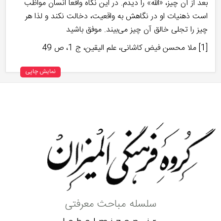
بعد از آن چيز، «الله» را ديدم. در اين نگاه واقعاً انسان مواظب
است ذهنيات او در نگاهش به واقعيت، دخالت نكند و لذا هر
چيز را تجلى خالق آن چيز مى‏‌بيند. موفق باشید
[1] ملا محسن فيض كاشانى، علم اليقين، ج 1، ص 49
نمایش چاپی
سلسله مباحث معرفتی