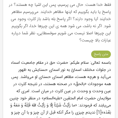
فقط خدا هست. حال می پرسیم، پس این اشیا چه هستند؟ در
پاسخ یا باید بگوییم که اینها مظاهر خدایند. می‌پرسیم مظاهر
خدایند آیا وجود دارند؟ اگر پاسخ بله باشد باز کثرت وجود می
شود. اگر نه باشد، می شود همه ی این چیزها خدا، اگر بگوییم
این چیزها اصلا نیست می شویم سوفسطایی، نظر شما درباره
عبارات بالا چیست؟
متن پاسخ
باسمه تعالی: سلام علیکم: حضرت حق در مقام جامعیت اسماء
در جلوات مختلف اسمائ به نور اسمای حسنایش به ظهور
می‌آید و هرچه هست، مظاهر اسمای حسنای او می‌باشد. پس
همه موجودات «بالحقّ» در صحنه هستند، در نتیجه کثرت در
عین وحدت و وحدت در عین کثرت در میان است. امری که
مولایمان حضرت امام المتقین «علیه‌السلام» در منظر خود چنین
می‌یابند که فرمودند: «ما رَأيْتُ‏ شَيْئاً إلّا وَ رَأيْتُ اللّهَ قَبْلَهُ وَ مَعَهُ وَ
بَعْدَه»[1] نديدم چيزى را مگر آن‏كه قبل از آن چيز و با آن چيز و