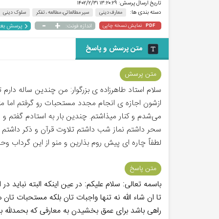
تاریخ ارسال پرسش:
۱۳:۲۰:۲۹ ۱۴۰۲/۲/۳۱
دسته بندی ها:
معارف دینی
سیر مطالعاتی، مطالعه ، تفکر
سلوک دینی
-
+
پرسش بع
نمایش نسخه چاپی
اندازه فونت:
PDF
متن پرسش و پاسخ
متن پرسش
سلام استاد طاهرزاده ی بزرگوار: من چندین ساله دارم
ازشون اجازه ی انجام مجدد مستحبات رو گرفتم اما مت
می‌شدم و کنار میذاشتم. چندین بار به استادم گفتم و
سحر داشتم نماز شب داشتم تلاوت قرآن و ذکر داشتم شا
لطفاً چاره ای پیش روم بذارین و منو از این گرداب و
متن پاسخ
باسمه تعالی: سلام علیکم: در عین اینکه البته نباید
تا ان شاء الله نه تنها واجبات تان بلکه مستحبات تا
راهی باشد برای عمق بخشیدن به معارفی که بحمدلله بدا