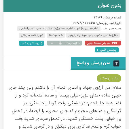
بدون عنوان
شماره پرسش:
۳۶۱۶۹
تاریخ ارسال پرسش:
۰۰:۵۰:۱۰ ۱۴۰۲/۸/۲
دسته بندی ها:
امام خمینی(ره)، شهید امام خامنه‌ای(ره)، انقلاب اسلامی، تمدن اسلامی
دفاع مقدس، حضور مردم، بسیج ، راهیان نور
شخصیت‌ها
شهید قاسم سلیمانی
-
+
پرسش بعدی
نمایش نسخه چاپی
اندازه فونت:
PDF
پرسش قبلی
متن پرسش و پاسخ
متن پرسش
سلام: من آرزوی جهاد و ادعای انجام آن را داشتم ولی چند جای
خیلی ساده خدای عزیز خیلی بیصدا و ساده امتحانم کرد و از
قضا همه جا باختم؛ در تشنگی وقت گرما و خستگی، در
گرسنگی و غذاهای محبوبم که جای محبوبم را گرفته!، در تحمل
بی خوابی وقت خستگی شدید، در تحمل سرمای شدید وقت
خواب گرم و عدم فداکاری برای دیگران و در گرمای شدید و