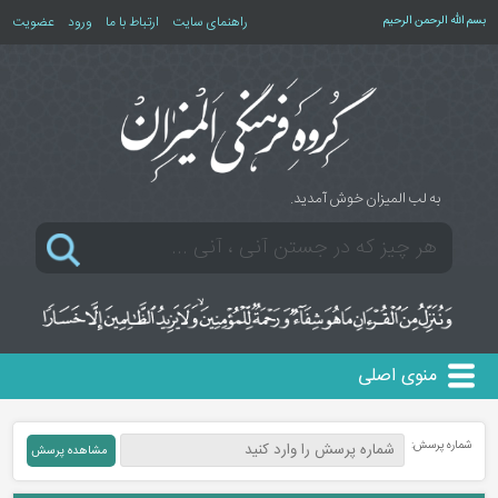
بسم الله الرحمن الرحیم
راهنمای سایت
ارتباط با ما
ورود
عضویت
به لب المیزان خوش آمدید.
منوی اصلی
شماره پرسش: