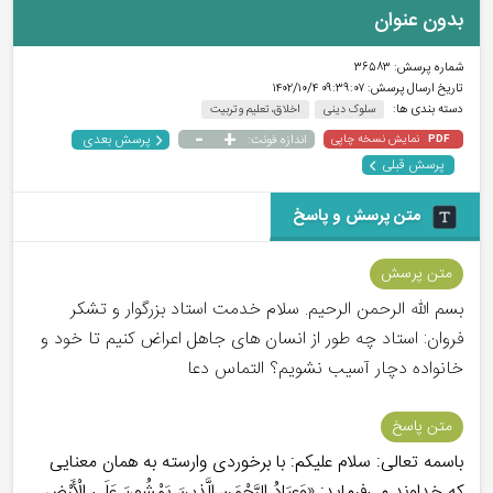
بدون عنوان
شماره پرسش:
۳۶۵۸۳
تاریخ ارسال پرسش:
۰۹:۳۹:۰۷ ۱۴۰۲/۱۰/۴
دسته بندی ها:
سلوک دینی
اخلاق، تعلیم و تربیت
-
+
پرسش بعدی
نمایش نسخه چاپی
اندازه فونت:
PDF
پرسش قبلی
متن پرسش و پاسخ
متن پرسش
بسم الله الرحمن الرحیم. سلام خدمت استاد بزرگوار و تشکر
فروان: استاد چه طور از انسان های جاهل اعراض کنیم تا خود و
خانواده دچار آسیب نشویم؟ التماس دعا
متن پاسخ
باسمه تعالی: سلام علیکم: با برخوردی وارسته به همان معنایی
که خداوند می‌فرماید: «وَعِبَادُ الرَّحْمَنِ الَّذِينَ يَمْشُونَ عَلَى الْأَرْضِ