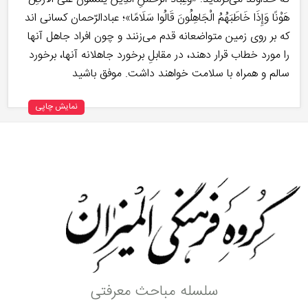
هَوْنًا وَإِذَا خَاطَبَهُمُ الْجَاهِلُونَ قَالُوا سَلَامًا»؛ عبادالرّحمان كسانى ‏اند
كه بر روى زمين متواضعانه قدم مى‌‏زنند و چون افراد جاهل آن‏ها
را مورد خطاب قرار دهند، در مقابلِ برخورد جاهلانه‏ آن‏ها، برخورد
سالم و همراه با سلامت خواهند داشت. موفق باشید
نمایش چاپی
سلسله مباحث معرفتی