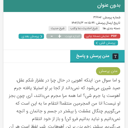
بدون عنوان
شماره پرسش:
۳۶۸۰۷
تاریخ ارسال پرسش:
۰۰:۱۵:۴۸ ۱۴۰۲/۱۱/۳
دسته بندی ها:
شرح احادیث، دعا و کتب
شرح حدیث
-
+
پرسش بعدی
نمایش نسخه چاپی
اندازه فونت:
PDF
پرسش قبلی
متن پرسش و پاسخ
متن پرسش
و اما سوال من: اینکه آهویی در حال چرا در علفزار شکم عقل،
صید شیری می‌شود که نمی‌داند از کجا بر او استیلا یافته جرم
آهوست یا جرم شی؟ اما همه مرا مجرم می‌دانند، آری چون بجز
او نیست! انا من المجرمین منتقما! انتقام ما به این است که
می‌گوییم چنگال عشقت را بیشتر در جسم و جانمان و آنچه
نمی‌دانیم و نباید بدانیم فرو کن! و باز از خود انتقام
می‌گیریم. بیشتر زخم بزن بر تن آهوهایت. شیرِ لفظ است هر آن