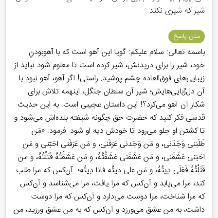
شیر که شیری نکند.
متن پاسخ
باسمه تعالی: سلام علیکم: گویا این آهو است که با آهوبودنِ
خود، شیر را برای دریدنش، شیر کرده است تا معلوم شود نباید از
زیبایی‌های فوق‌العاده چشم پوشید. راستی! اگر آهو، آهو نبود با
آن دل‌رُبایی‌هایش؛ شیر آن سلطان جنگل، اینهمه تلاش برای
شکار آن آهو می‌کرد؟! این داستان عجیبی است. به این حدیث
قدسی فکر کنید که حضرت حق چگونه شیفته بنده‌اش می‌شود و
تا کشتن او جلو می‌رود تا خودش دیه او شود. فرمود: «مَن
طَلَبَنی وَجَدَنی، و مَن وَجَدنی عَرَفَنی، و مَن عَرَفَنی احَبّنی و مَن
احَبّنی عَشَقَنی‌، و مَن عَشَقَنی‌ عَشَقْتُهُ، و مَن عَشَقْتُهُ قَتَلْتُهُ، و من
قَتَلْتُهُ فَعَلَی دِیتُهُ، و مَن علی دیتُه فانا دِیتُه‌؛ ‌ آن‌کس که مرا طلب
کند، مرا می‌یابد و آن‌کس که مرا یافت، مرا می‌شناسد و آن‌کس
که مرا شناخت، مرا دوست می‌دارد و آن‌کس که مرا دوست
داشت، به من عشق می‌ورزد و آن‌کس که به من عشق ورزید، من