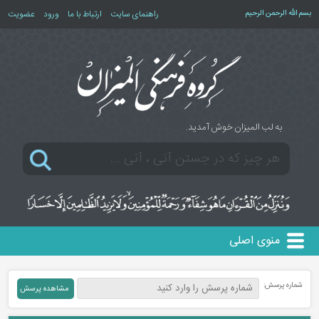
بسم الله الرحمن الرحیم
راهنمای سایت
ارتباط با ما
ورود
عضویت
به لب المیزان خوش آمدید.
منوی اصلی
شماره پرسش: