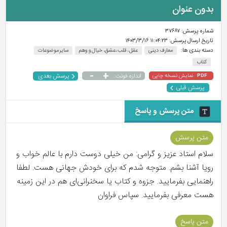
بدون عنوان
شماره پرسش:
۳۷۶۸۷
تاریخ ارسال پرسش:
۱۱:۰۴:۲۳ ۱۴۰۳/۳/۱۶
دسته بندی ها:
معارف دینی
عقل ، قلب ،عشق، خیال و وهم
سایر موضوعات
کتاب
-
+
پرسش بعدی
نمایش نسخه چاپی
اندازه فونت:
PDF
پرسش قبلی
متن پرسش و پاسخ
متن پرسش
سلام استاد عزیز و گرامی: من خیلی دوست دارم با عالم خواب و
رویا آشنا بشم. متوجه شدم که برای خودش جهانی هست. لطفا
راهنمایی بفرمایید. جزوه و کتاب یا سخنرانی‌ای هم در این زمینه
هست معرفی بفرمایید. سپاس فراوان
متن پاسخ