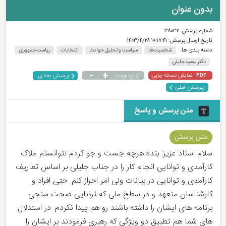
بدون عنوان
شماره پرسش:
۳۸۰۳۲
تاریخ ارسال پرسش:
۱۰:۱۷:۴۱ ۱۴۰۳/۴/۲۸
دسته بندی ها:
شخصیت‌ها
سیاست و تحلیل حوادث
انتخابات
ریاست جمهوری
دکتر سعید جلیلی
-
+
پرسش بعدی
نمایش نسخه چاپی
اندازه فونت:
PDF
پرسش قبلی
متن پرسش و پاسخ
متن پرسش
سلام استاد عزیز: بنده هرچه جست و جو کردم نتوانستم ملاک
کارآمدی و توانایی انجام کار را در جناب جلیلی بر اساس تعاریف
کارآمدی و توانایی در بیانات ولی امر احراز کنم. حتی افراد و
کارشناسان متعهد و در سطح ملی که توانایی صحت سنجی
برنامه های ایشان را داشته باشند رو هم پیدا نکردم. در استدلال
های شما هم تطبیق دو ویژگی که رهبری فرمودند بر ایشان را