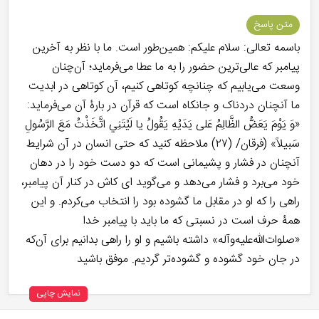
متن پاسخ
باسمه تعالی: سلام علیکم: همین‌طور است. ما با نظر به آخرین
پیامبر که عالی‌ترین حضور را به ما عطا می‌فرماید؛ آن‌چنان
وسعت می‌یابیم که چنانچه کوتاهی کنیم، آن کوتاهی در ابدیت
ما آنچنان دردناک و جانکاه است که قرآن در بارۀ آن می‌فرماید:
«وَ يَوْمَ يَعَضُّ الظَّالِمُ عَلى‏ يَدَيْهِ يَقُولُ يا لَيْتَنِي اتَّخَذْتُ مَعَ الرَّسُولِ
سَبيلاً» (فرقان/ (۲۷) ملاحظه کنید که حتی انسان در آن شرایط
آنچنان در فشار و پشیمانی است که دو دست خود را در دهان
خود می‌برد و فشار می‌دهد و می‌گوید ای کاش در کنار آن پیامبر،
راهی را که او در مقابل ما گشوده بود را انتخاب می‌کردم. و این
همۀ حرف است در نسبتی که ما باید با پیامبر خدا
«صلوات‌الله‌علیه‌وآله» داشته باشیم و او را راهی بدانیم برای آن‌که
در جان خود گشوده و گشوده‌تر گردیم. موفق باشید
نمایش چاپی