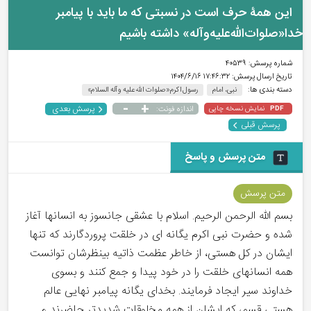
این همۀ حرف است در نسبتی که ما باید با پیامبر
خدا«صلوات‌الله‌علیه‌وآله» داشته باشیم
شماره پرسش:
۴۰۵۳۹
تاریخ ارسال پرسش:
۱۷:۴۶:۳۲ ۱۴۰۴/۶/۱۶
دسته بندی ها:
نبی، امام
رسول اکرم«صلوات الله علیه و آله السلام»
-
+
پرسش بعدی
نمایش نسخه چاپی
اندازه فونت:
PDF
پرسش قبلی
متن پرسش و پاسخ
متن پرسش
بسم الله الرحمن الرحیم. اسلام با عشقی جانسوز به انسانها آغاز
شده و حضرت نبی اکرم یگانه ای در خلقت پروردگارند که تنها
ایشان در کل هستی، از خاطر عظمت ذاتیه بینظرشان توانست
همه انسانهای خلقت را در خود پیدا و جمع کنند و بسوی
خداوند سیر ایجاد فرمایند. بخدای یگانه پیامبر نهایی عالم
هستی قسم، که ایشان از همه مخلوقات شدیدتر حاضرند و