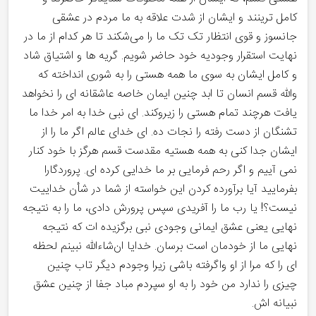
کامل ترینند و ایشان از شدت علاقه به ما مردم در عشقی
جانسوز و قوی انتظار تک تک ما را می‌شکند تا هر کدام از ما در
نهایت استقرار وجودیه خود حاضر شویم. گریه ها و اشتیاق شاد
و کامل ایشان به سوی ما همه هستی را به شوری انداخته که
والله قسم انسان تا ابد چنین ایمان خاصه عاشقانه ای را نخواهد
یافت هرچند تمام هستی را زیروکند. ای نبی خدا به امر خدا ما
تشنگان از دست رفته را نجات ده. ای خدای عالم اگر ما را از
ایشان جدا کنی به همه هستیه مقدست قسم هرگز با خود کنار
نمی آییم و اگر رحم فرمایی بر ما خدایی کرده ای‌. پروردگارا
بفرمایید آیا برآورده کردن این خواسته از شما در شأن خداییت
نیست؟! یا رب ما را آفریدی سپس پرورش دادی، ما را به نتیجه
نهایی یعنی عشق ایمانی وجودی نبی برگزیده ات که نتیجه
نهایی ما از خودمان است برسان. خدایا ان‌شاءالله نبینم لحظه
ای را که مرا از او واگرفته باشی زیرا وجودم دیگر تاب چنین
چیزی را ندارد من خود را به او سپردم مباد جفا از چنین عشق
نبیانه اش.