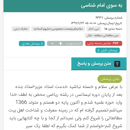
به سوی امام شناسی
شماره پرسش:
۴۳۳۷
تاریخ ارسال پرسش:
۰۵:۰۰:۰۰ ۱۳۹۲/۱/۲۶
دسته بندی ها:
نبی، امام
مقام علم وعصمت معصومین«علیهم السلام»
معارف دینی
سیر مطالعاتی، مطالعه ، تفکر
-
+
پرسش بعدی
نمایش نسخه چاپی
اندازه فونت:
PDF
پرسش قبلی
متن پرسش و پاسخ
متن پرسش
با عرض سلام و خسته نباشید خدمت استاد عزیز-استاد بنده
بعد از پایان دوره لیسانس در رشته ریاضی محض به لطف خدا
وارد حوزه علمیه شدم و اکنون پایه دو هستم و متولد 1366
میباشم-تصمیم گرفته ام که در زمینه معرفت و شناخت اهل بیت
مطالعاتی را شروع کنم ولی نمیدانم از کجا و با چه کتابهایی باید
شروع کنم-خواستم از شما کمک بگیرم که لطفا یک سیر