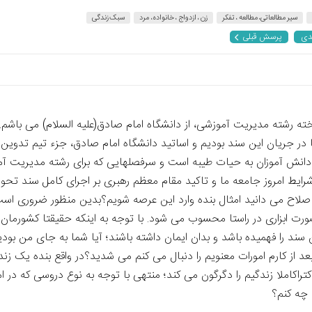
سیر مطالعاتی، مطالعه ، تفکر
زن ، ازدواج ، خانواده، مرد
سبک زندگی
دی
پرسش قبلی
وخته رشته مدیریت آموزشی، از دانشگاه امام صادق(علیه السلام) می باشم
 جریان این سند بودیم و اساتید دانشگاه امام صادق، جزء تیم تدوین کن
نش آموزان به حیات طیبه است و سرفصلهایی که برای رشته مدیریت آموز
ر شرایط امروز جامعه ما و تاکید مقام معظم رهبری بر اجرای کامل سند ت
ح می دانید امثال بنده وارد این عرصه شویم؟بدین منظور ضروری است جه
ورت ابزاری در راستا محسوب می شود. با توجه به اینکه حقیقتا کشورمان
سند را فهمیده باشد و بدان ایمان داشته باشند؛ آیا شما به جای من ب
د از کارم امورات معنویم را دنبال می کنم می شدید؟در واقع بنده یک ز
راکاملا زندگیم را دگرگون می کند؛ منتهی با توجه به نوع دروسی که در 
چه کنم؟