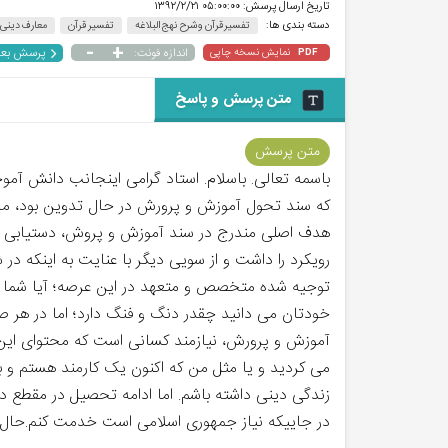
تاریخ ارسال پرسش:
۰۵:۰۰:۰۰ ۱۳۹۲/۲/۲۱
دسته بندی ها:
تفسیر قرآن و شرح نهج البلاغه
تفسیر قرآن
معارف دینی
-
+
پرسش بع
نمایش نسخه چاپی
اندازه فونت:
PDF
متن پرسش و پاسخ
متن پرسش
باسمه تعالی. باسلام. استاد گرامی اینجانب دانش آم
که سند تحول آموزش و پرورش در حال تدوین بود، ما در
هدف اصلی مندرج در سند آموزش و پروش، دستیابی دا
رویکرد را داشت و از سویی دیگر با عنایت به اینکه د
توجیه شده متخصص و متعهد در این عرصه؛ آیا شما صلا
خودتان می دانید چقدر دنگ و فنگ دارد؛ اما در هر ص
آموزش و پرورش، نیازمند کسانی است که محتوای این 
می کردید و یا مثل من که اکنون یک کارمند هستم و بع
زندگی دینی داشته باشم. اما ادامه تحصیل در مقطع دکت
در جاییکه نیاز جمهوری اسلامی است خدمت کنم.حال 