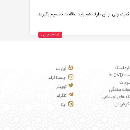
کنید، ولی از آن‌ طرف هم باید عاقلانه تصمیم بگیرید
نمایش چاپی
اره استاد
آپارات
DVD ها
اینستاگرام
لود ها
توییتر
سات هفتگی
تلگرام
ه های اجتماعی
کز فروش
ایتا