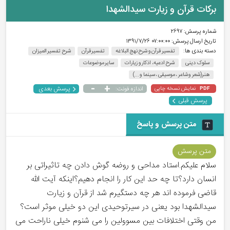
برکات قرآن و زیارت سیدالشهدا
شماره پرسش:
۲۶۹۷
تاریخ ارسال پرسش:
۰۷:۰۰:۰۰ ۱۳۹۱/۷/۲۶
دسته بندی ها:
تفسیر قرآن و شرح نهج البلاغه
تفسیر قرآن
شرح تفسیر المیزان
سلوک دینی
شرح ادعیه، اذکار و زیارات
سایر موضوعات
هنر(شعر و شاعر ، موسیقی ، سینما و ...)
-
+
پرسش بعدی
نمایش نسخه چاپی
اندازه فونت:
PDF
پرسش قبلی
متن پرسش و پاسخ
متن پرسش
سلام علیکم.استاد مداحی و روضه گوش دادن چه تاثیراتی بر
انسان دارد؟تا چه حد این کار را انجام دهیم؟اینکه آیت الله
قاضی فرموده اند هر چه دستگیرم شد از قرآن و زیارت
سیدالشهدا بود یعنی در سیرتوحیدی این دو خیلی موثر است؟
من وقتی اختلافات بین مسوولین را می شنوم خیلی ناراحت می