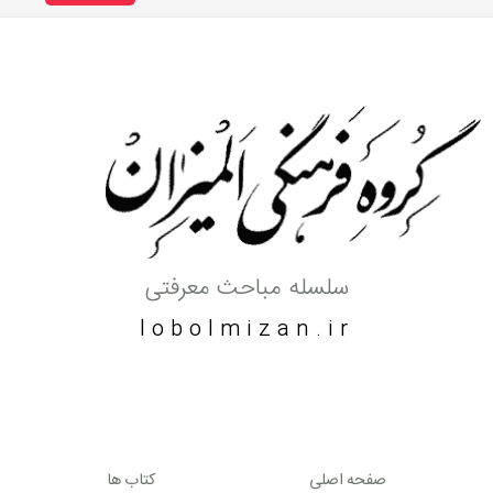
سلسله مباحث معرفتی
lobolmizan.ir
صفحه اصلی
کتاب ها