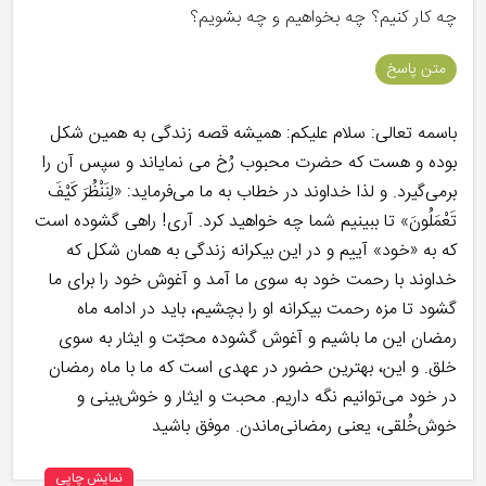
چه کار کنیم؟ چه بخواهیم و چه بشویم؟
متن پاسخ
باسمه تعالی: سلام علیکم: همیشه قصه زندگی به همین شکل
بوده و هست که حضرت محبوب رُخ می نمایاند و سپس آن را
برمی‌گیرد. و لذا خداوند در خطاب به ما می‌فرماید: «لِنَنْظُرَ كَيْفَ
تَعْمَلُونَ» تا ببینیم شما چه خواهید کرد. آری! راهی گشوده است
که به «خود» آییم و در این بیکرانه زندگی به همان شکل که
خداوند با رحمت خود به سوی ما آمد و آغوش خود را برای ما
گشود تا مزه رحمت بیکرانه او را بچشیم، باید در ادامه ماه
رمضان این ما باشیم و آغوش گشوده محبّت و ایثار به سوی
خلق. و این، بهترین حضور در عهدی است که ما با ماه رمضان
در خود می‌توانیم نگه داریم. محبت و ایثار و خوش‌بینی و
خوش‌خُلقی، یعنی رمضانی‌ماندن. موفق باشید
نمایش چاپی