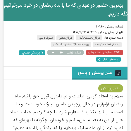
بهترین حضور در عهدی که ما با ماه رمضان در خود می‌توانیم
نگه داریم.
شماره پرسش:
۳۰۹۴۸
تاریخ ارسال پرسش:
۰۱:۲۴:۴۹ ۱۴۰۰/۲/۲۲
دسته بندی ها:
عرفان، فلسفه، کلام
عرفان عملی
سلوک دینی
اخلاق، تعلیم و تربیت
روزه، ماه مبارک رمضان ،شب قدر
-
+
پرسش بعدی
نمایش نسخه چاپی
اندازه فونت:
PDF
پرسش قبلی
متن پرسش و پاسخ
متن پرسش
سلام به استاد گرامی: طاعات و عباداتتون قبول حق باشه. ماه
رمضان آرام‌آرام در حال برچیدن دامان مبارک خود است و بنا
است ما را تنها بگذارد تا معلوم شود ما چه کاره‌ایم! جناب استاد:
حال از این به بعد ما می‌مانیم و خودمان. چگونه با بهره‌ای که
نمی‌دانیم از آن ماه مبارک برده‌ایم یا نه، زندگی را ادامه دهیم؟