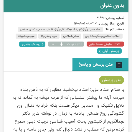
بدون عنوان
شماره پرسش:
۳۱۸۳۰
تاریخ ارسال پرسش:
۰۶:۰۳:۰۹ ۱۴۰۰/۸/۱
دسته بندی ها:
امام خمینی(ره)، شهید امام خامنه‌ای(ره)، انقلاب اسلامی، تمدن اسلامی
انقلاب اسلامی و حکومت دینی
تمدن اسلامی
غرب‌ و مدرنیته
غرب و مدرنیته
-
+
پرسش بعدی
نمایش نسخه چاپی
اندازه فونت:
PDF
پرسش قبلی
متن پرسش و پاسخ
متن پرسش
با سلام استاد عزیز: استاد ببخشید مطلبی که به ذهن بنده
میرسه آینه ما بیشتر استقبالی که از غرب میشه به گمانم نه به
دلایل تکنیک و... مسایل دیگر هست بلکه افراد به دنبال اون
گشودگی روح هستن. یادمه یه زمان در نوشته های دکتر
عبدالکریم از کتبشون بحث آسیب شناسی تربیت دینی مطرح
کرده بودن که مطلب را نشد دنبال کنم ولی جای تامله و یا یه