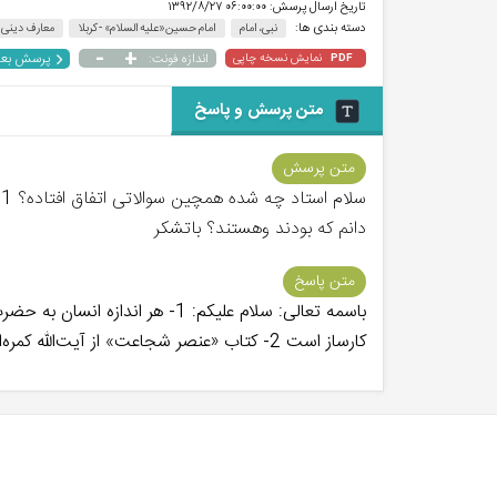
تاریخ ارسال پرسش:
۰۶:۰۰:۰۰ ۱۳۹۲/۸/۲۷
دسته بندی ها:
نبی، امام
امام حسین«علیه السلام» - کربلا
معارف دینی
-
+
پرسش بع
نمایش نسخه چاپی
اندازه فونت:
PDF
متن پرسش و پاسخ
متن پرسش
دانم که بودند وهستند؟ باتشکر
متن پاسخ
باسمه تعالی: سلام علیکم: 1- هر
کارساز است 2- کتاب «عنصر شجاعت» از آیت‌اللّه کمره‌ای در این مورد کتاب ارزنده‌ای است. موفق باشید