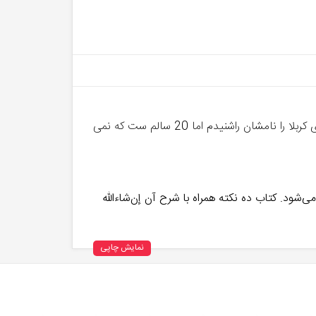
سلام استاد چه شده همچین سوالاتی اتفاق افتاده؟ 1.من به نیهیلیسم رسیدم ازکجا شروع کنم وچطور بیرون بیام؟ 2.اسم شهدای کربلا را نامشان راشنیدم اما 20 سالم ست که نمی
اری رها می‌شود. کتاب ده نکته همراه با شرح آن إن‌شاءاللّه
نمایش چاپی