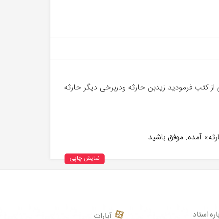
ز کتب فرمودید زیدبن حارثه ودربرخی دیگر حارثه
ثه» آمده. موفق باشید
نمایش چاپی
اره استاد
آپارات