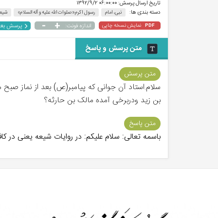
تاریخ ارسال پرسش:
۰۶:۰۰:۰۰ ۱۳۹۲/۹/۲
دسته بندی ها:
نبی، امام
رسول اکرم«صلوات الله علیه و آله السلام»
شیع
-
+
پرسش بع
نمایش نسخه چاپی
اندازه فونت:
PDF
متن پرسش و پاسخ
متن پرسش
سلام.استاد آن جوانی که پیامبر(ص) بعد از نماز صب
بن زید ودربرخی آمده مالک بن حارثه؟
متن پاسخ
باسمه تعالی: سلام علیکم: در روایات شیعه یعنی در 