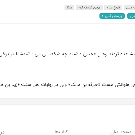
ه، سنی
تاریخ اسلام
عرفان، فلسفه، کلام
عرفا
دی
پرسش قبلی
ح مشاهده کردند وحال عجیبی داشتند چه شخصیتی می باشندشما در برخی ا
کافی عنوانش هست «حارثة بن مالک» ولی در روایات اهل سنت «زید بن حار
صفحه اصلی
کتاب ها
درب