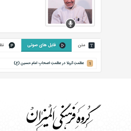
متن
فایل های صوتی
نظر
عظمتِ کربلا در عظمتِ اصحابِ امام حسین (ع)
1