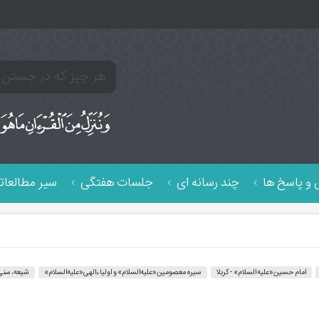
و پاسخ ها
چند رسانه ای
جلسات هفتگی
سیر مطالعات
امام حسین«علیه السلام» - کربلا
سیره معصومین«علیه‌السلام» و اولیاءالهی«علیه‌السلام»
شیعه، سنی