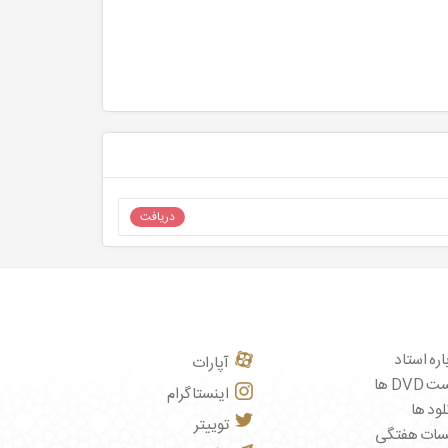
دریافت
اره استاد
آپارات
DVD ها
اینستاگرام
لود ها
توییتر
سات هفتگی