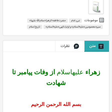
موضوعات:
نبی، امام
حضرت فاطمه الزهرا«سلام الله علیها»
سیره معصومین«علیه‌السلام» و اولیاءالهی«علیه‌السلام»
تاریخ اسلام
متن
نظرات
زهراء
علیهاسلام
از وفات پیامبر تا
شهادت
بسم الله الرحمن الرحیم