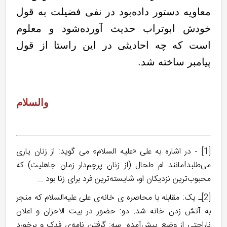
معاویه دستور داده‌بود در نفی فضیلت به قول
خودش ابوتراب حدیث آورده‌شود و معلوم
است که چه احادیثی در این راستا از قول
پیامبر ساخته شد.
والسلام
[1]
- در اشاره به علی «علیه السلام» می گوید: از زنان یارى
مى‌طلبد!مانند ام طحال (از زنان پرچم‌دار زمان جاهلیت)‌ كه
محبوب‌ترین نزدیكان او، شایسته‌ترین فرد برای زنا بود ...
[2]
ـ یک: مقابله با محاصره ی خانه‌ی علی علیه‌السلام که منجر
به آتش زدن خانه شد. دو: حضور در بیت‌ الاحزان و اعلان
ناراحتی از وضع پیش‌آمده. سه: گرفتن نامه‌ی فدک و برخورد