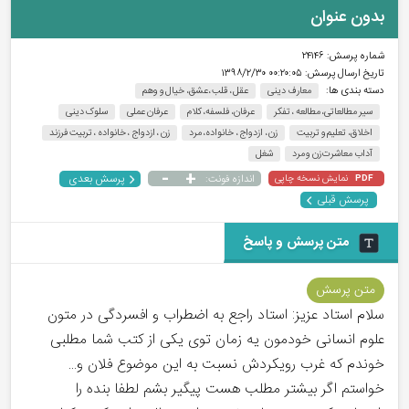
بدون عنوان
شماره پرسش:
۲۴۱۴۶
تاریخ ارسال پرسش:
۰۰:۲۰:۰۵ ۱۳۹۸/۲/۳۰
دسته بندی ها:
معارف دینی
عقل ، قلب ،عشق، خیال و وهم
سیر مطالعاتی، مطالعه ، تفکر
عرفان، فلسفه، کلام
عرفان عملی
سلوک دینی
اخلاق، تعلیم و تربیت
زن ، ازدواج ، خانواده، مرد
زن ، ازدواج ، خانواده ، تربیت فرزند
آداب معاشرت زن و مرد
شغل
-
+
پرسش بعدی
نمایش نسخه چاپی
اندازه فونت:
PDF
پرسش قبلی
متن پرسش و پاسخ
متن پرسش
سلام استاد عزیز: استاد راجع به اضطراب و افسردگی در متون
علوم انسانی خودمون یه زمان توی یکی از کتب شما مطلبی
خوندم که غرب رویکردش نسبت به این موضوع فلان و...
خواستم اگر بیشتر مطلب هست پیگیر بشم لطفا بنده را