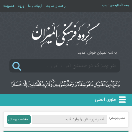
بسم الله الرحمن الرحیم
راهنمای سایت
ارتباط با ما
ورود
عضویت
به لب المیزان خوش آمدید.
منوی اصلی
شماره پرسش: