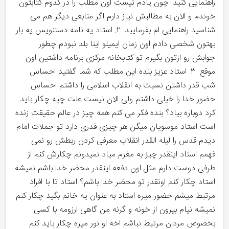
راهنمایی کنید. چون یادم نیست اون مطلب را در کدوم کتابتون
خوندم و الان به مطالبش نیاز دارم اگر منابعی دیگر هم می
شناسید راهنمایی ام بفرمایید. ۲. استاد یه نامه دستنویس یه بار
بهتون شخصی دادم اون زمان ایمیلو اینا بلد نبودم چطور
جوابش رو ازتون بگیرم تو کتابخانه مرکزی برنامه داشتین اون
موقع. ۳. استاد عزیز بنده این مطلب که شما گفتید احساس
شب قدر داشتن نسبت به انقلاب اسلامی را داشتم احساس
حضور خدا را خیلی داشتم ولی الان نیست علت چیه چکار باید
کرد دوباره بیاد؟ بنده فکر می کنم همه چیز در عالم حقیقت زنده
است استاد موسویان میگن هر چیزی قدری دارد تو جملات امام
دیدم قدس را لیله القدر انقلاب معرفی کردن ربطش رو نمی
فهمم استاد اینقدر چیز به مغزم میاد نمیدونم چکارش کنم از
طرفی دوست دارم مثل اون دفعه اینقدر محضر خدا باشم نمیشه
استاد چکار کنم اونقدر تو محضر خدا باشم؟ استاد تا با افراد
مرتبط میشم حضور میره استاد به عنوان یه خانم بگید چکار کنم
نمیشه نیام بیرون از خونه و گرنه من گاهی ارزومه با کسی
بخصوص مردان مرتبط نباشم اخه او نور میره چکار باید کنم