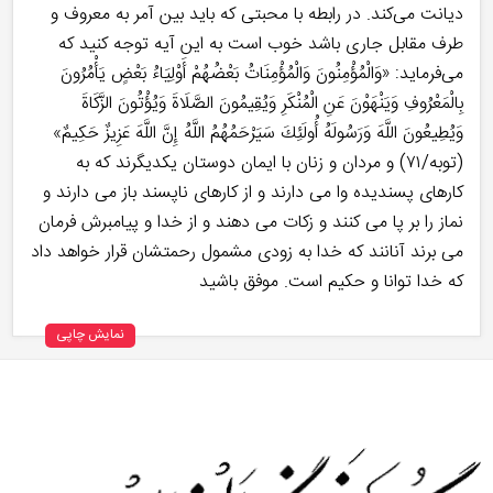
دیانت می‌کند. در رابطه با محبتی که باید بین آمر به معروف و
طرف مقابل جاری باشد خوب است به این آیه توجه کنید که
می‌فرماید: «وَالْمُؤْمِنُونَ وَالْمُؤْمِنَاتُ بَعْضُهُمْ أَوْلِيَاءُ بَعْضٍ يَأْمُرُونَ
بِالْمَعْرُوفِ وَيَنْهَوْنَ عَنِ الْمُنْكَرِ وَيُقِيمُونَ الصَّلَاةَ وَيُؤْتُونَ الزَّكَاةَ
وَيُطِيعُونَ اللَّهَ وَرَسُولَهُ أُولَئِكَ سَيَرْحَمُهُمُ اللَّهُ إِنَّ اللَّهَ عَزِيزٌ حَكِيمٌ»
(توبه/۷۱) و مردان و زنان با ايمان دوستان يكديگرند كه به
كارهاى پسنديده وا مى دارند و از كارهاى ناپسند باز مى دارند و
نماز را بر پا مى كنند و زكات مى‏ دهند و از خدا و پيامبرش فرمان
مى ‏برند آنانند كه خدا به زودى مشمول رحمتشان قرار خواهد داد
كه خدا توانا و حكيم است. موفق باشید
نمایش چاپی