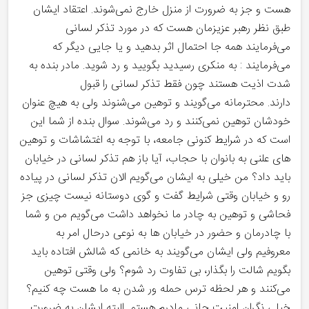
هست و جز به ضرورت از منزل خارج نمی‌شوند. اعتقاد ایشان
طبق نظر رهبر عزیزمان هست که در مورد تذکر لسانی
می‌فرمایند همه جا احتمال اثر بدهید و یا جایی دیگر که
می‌فرمایند : به منکری رسیدید بگویید و رد شوید. مادر بنده به
شدت اذیت هستند چون فقط تذکر لسانی را قبول
دارند. محترمانه می‌گویند و توهین می‌شنوند ولی به هیچ عنوان
خودشان توهین نمی‌کنند و رد می‌شوند. سوال بنده از شما این
است که در شرایط کنونی جامعه، با توجه به اغتشاشات و توهین
های علنی به بانوان با حجاب، آیا باز هم تذکر لسانی در خیابان
باید داد؟ من خیلی به ایشان می‌گویم الان تذکر لسانی در پیاده
رو و خیابان وقتی شرایط گفت و‌ گوی دوستانه نیست چیزی جز
فحاشی و‌ توهین به چادر ما نخواهد داشت می‌گویم من و شما
با چادرمان و حضور در خیابان ها به نوعی درحال امر به
معروفیم ولی ایشان می‌گویند به خانمی که شالش افتاده باید
بگویم شالت را بگذار، بی تفاوت رد شوم؟ ولی وقتی توهین
می‌کنند و هر لحظه ترس حمله ور شدن به ما هست چه کنیم؟
خیلی نگران امنیت جانی مادرم هستم. البته ایشان به ضرورت