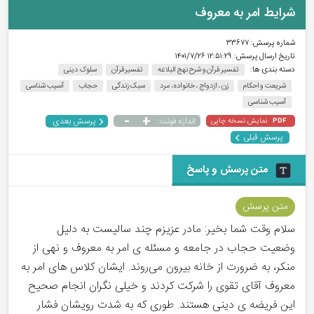
شرایط امر به معروف
شماره پرسش:
۳۳۶۷۷
تاریخ ارسال پرسش:
۱۲:۵۱:۲۹ ۱۴۰۱/۷/۲۶
دسته بندی ها:
تفسیر قرآن و شرح نهج البلاغه
تفسیر قرآن
سلوک دینی
شریعت و احکام
زن ، ازدواج ، خانواده، مرد
سبک زندگی
حجاب
آسیب شناسی
آسیب شناسی
-
+
پرسش بعدی
نمایش نسخه چاپی
اندازه فونت:
PDF
پرسش قبلی
متن پرسش و پاسخ
متن پرسش
سلام وقت شما بخیر: مادر عزیزم چند سالیست به دلیل
وضعیت حجاب در جامعه و مسئله ی امر به معروف و نهی از
منکر، به ضرورت از خانه بیرون می‌روند. ایشان کلاس های امر به
معروف آقای تقوی را شرکت کردند و‌ خیلی نگران انجام صحیح
این فریضه ی دینی هستند. طوری که به شدت رویشان فشار