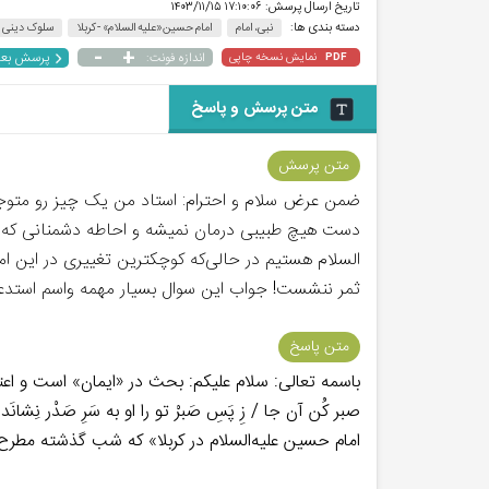
تاریخ ارسال پرسش:
۱۷:۱۰:۰۶ ۱۴۰۳/۱۱/۱۵
دسته بندی ها:
نبی، امام
امام حسین«علیه السلام» - کربلا
سلوک دینی
-
+
پرسش بع
نمایش نسخه چاپی
اندازه فونت:
PDF
متن پرسش و پاسخ
متن پرسش
ضمن عرض سلام و احترام: استاد من یک چیز رو متوجه ن
دست هیچ طبیبی درمان نمیشه و احاطه دشمنانی که با
السلام هستیم در حالی‌که کوچکترین تغییری در این امو
ثمر ننشست! جواب این سوال بسیار مهمه واسم استدع
متن پاسخ
باسمه تعالی: سلام علیکم: بحث در «ایمان» است و اعتما
صبر کُن آن جا / زِ پَسِ صَبرْ تو را او به سَرِ صَدْر نِشان
امام حسین علیه‌السلام در کربلا» که شب گذشته مطرح شد؛ بیندازید. موفق باشید 