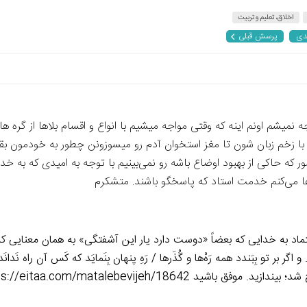
اخلاق، تعلیم و تربیت
دی
پرسش قبلی
میشم اونم اینه که وقتی مواجه میشیم با انواع و اقسام بلاها از گره ها
 زخم زبان شون تا مغز استخوان آدم رو میسوزونن چطور به خودمون بقب
ر که حاکی از بهبود اوضاع باشه رو نمی‌بینیم با توجه به امیدی که به خ
ا می‌کنم خدمت استاد که پاسخگو باشند. متشکرم
د به خدایی که بعضاً «دوست دارد یار این آشفتگی» به همان معنایی که جناب
َد. و اگر بر تو بِبَندد همه رَهْ‌ها و گُذَرها / رَهِ پنهان بِنَمایَد که کَس آن 
https://eitaa.com/matalebevijeh/18642