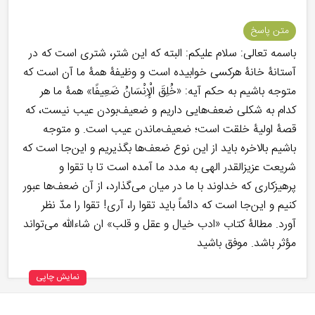
متن پاسخ
باسمه تعالی: سلام علیکم: البته که این شتر، شتری است که در
آستانۀ خانۀ هرکسی خوابیده است و وظیفۀ همۀ ما آن است که
متوجه باشیم به حکم آیه: «خُلِقَ الْإِنْسَانُ ضَعِيفًا» همۀ ما هر
کدام به شکلی ضعف‌هایی داریم و ضعیف‌بودن عیب نیست، که
قصۀ اولیۀ خلقت است؛ ضعیف‌ماندن عیب است. و متوجه
باشیم بالاخره باید از این نوع ضعف‌ها بگذیریم و این‌جا است که
شریعت عزیزالقدر الهی به مدد ما آمده است تا با تقوا و
پرهیزکاری که خداوند با ما در میان می‌گذارد، از آن ضعف‌ها عبور
کنیم و این‌جا است که دائماً باید تقوا را، آری! تقوا را مدّ نظر
آورد. مطالۀ کتاب «ادب خیال و عقل و قلب» ان شاءالله می‌تواند
مؤثر باشد. موفق باشید
نمایش چاپی