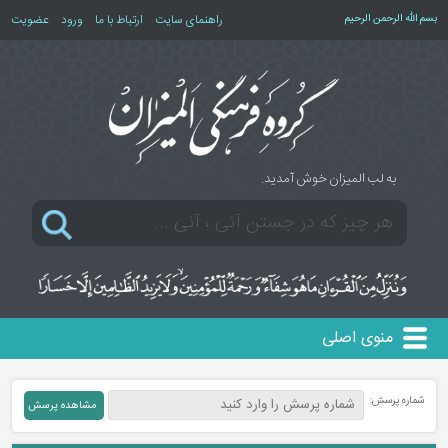
بسم الله الرحمن الرحیم
راهنمای سایت
ارتباط با ما
ورود
عضویت
به لب المیزان خوش آمدید.
منوی اصلی
شماره پرسش: