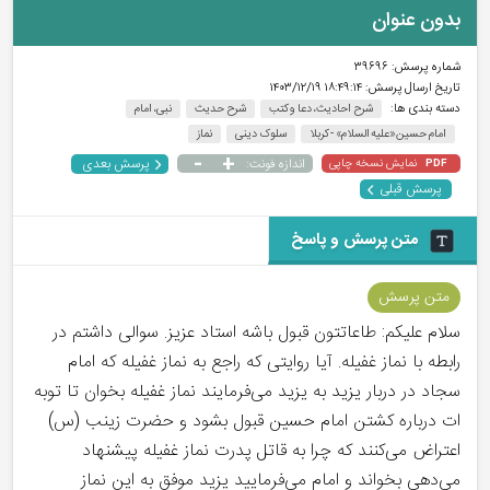
بدون عنوان
شماره پرسش:
۳۹۶۹۶
تاریخ ارسال پرسش:
۱۸:۴۹:۱۴ ۱۴۰۳/۱۲/۱۹
دسته بندی ها:
شرح احادیث، دعا و کتب
شرح حدیث
نبی، امام
امام حسین«علیه السلام» - کربلا
سلوک دینی
نماز
-
+
پرسش بعدی
نمایش نسخه چاپی
اندازه فونت:
PDF
پرسش قبلی
متن پرسش و پاسخ
متن پرسش
سلام علیکم: طاعاتتون قبول باشه استاد عزیز. سوالی داشتم در
رابطه با نماز غفیله. آیا روایتی که راجع به نماز غفیله که امام
سجاد در دربار یزید به یزید می‌فرمایند نماز غفیله بخوان تا توبه
ات درباره کشتن امام حسین قبول بشود و حضرت زینب (س)
اعتراض می‌کنند که چرا به قاتل پدرت نماز غفیله پیشنهاد
می‌دهی بخواند و امام می‌فرمایید یزید موفق به این نماز