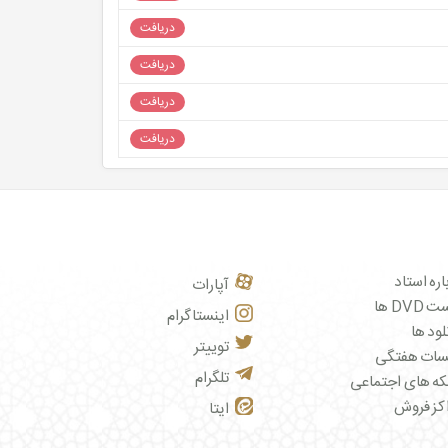
دریافت
دریافت
دریافت
دریافت
اره استاد
آپارات
DVD ها
اینستاگرام
لود ها
توییتر
سات هفتگی
تلگرام
ه های اجتماعی
کز فروش
ایتا