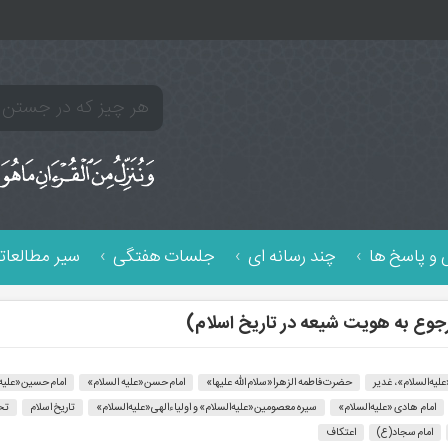
و پاسخ ها
چند رسانه ای
جلسات هفتگی
سیر مطالعات
علیه‌السلام»، غدیر
حضرت فاطمه الزهرا«سلام الله علیها»
امام حسن«علیه السلام»
امام حسین«علیه ا
امام هادی «علیه‌السلام»
سیره معصومین«علیه‌السلام» و اولیاءالهی«علیه‌السلام»
تاریخ اسلام
تح
امام سجاد(ع)
اعتکاف