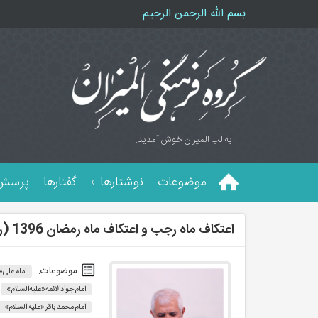
بسم الله الرحمن الرحیم
به لب المیزان خوش آمدید.
موضوعات
نوشتارها
گفتارها
پرسش 
اعتکاف ماه رجب و اعتکاف ماه رمضان 1396 (رجوع به هویت شیعه در تاریخ اسلام)
موضوعات:
امام علی«
امام جوادالائمه«علیه‌السلام»
امام محمد باقر «علیه السلام»