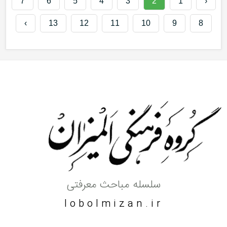
7
6
5
4
3
2
1
‹
›
13
12
11
10
9
8
سلسله مباحث معرفتی
lobolmizan.ir