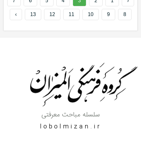
7
6
5
4
3
2
1
‹
›
13
12
11
10
9
8
سلسله مباحث معرفتی
lobolmizan.ir