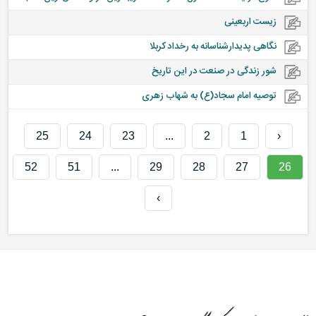
زیست اربعینی
نگاهی پدیدارشناسانه به رخداد کربلا
شور زندگی در صنعت در این تاریخ
توصیه امام سجاد(ع) به شهاب زهری
25
24
23
...
2
1
‹
52
51
...
29
28
27
26
›