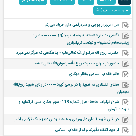
همه
کتاب ها
جزوات
یادداشت ها
ما و حافظ(ره)
ما و امام خمینی(ره)
من امروز از پوچی و سردرگمی دارم فریاد می‌زنم
نگاهی پدیدارشناسانه به رخداد کربلا (4) ------- حضرت
زینب«سلام‌الله‌علیها» و نهضت نرم‌افزاری
حضرت روح الله«رضوان‌الله‌تعالی‌علیه» پناهگاهی که هرگز نمی‌میرد
حضور در جهان حضرت روح الله«رضوان‌الله‌تعالی‌علیه»
عالم انقلاب اسلامی وآغاز دیگری
معنای انتظاری که شهید را در بر می گیرد -----در رثای شهید روح‌الله
عجمیان
شرح غزلیات حافظ- غزل شماره 118- سوزِ جگری بس گرانمایه و
شهادت آرمان
در رثای شهید آرمان علی‌وردی و همه شهدای عزیز جنگ ترکیبی اخیر
از خود انتقام بگیرند و نه از انقلاب اسلامی