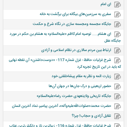
ای امام
سفری به سرزمین‌های بیگانه برای برگشت به خانه
جایگاه مجسمه ومجسمه سازی در نگاه شرع و حکمت
ای هشام..... توصیه امام کاظم «علیه‌السلام» به هشام بن حکم در مورد
جایگاه عقل
ارتباط بین مردم سالاری در نظام اسلامی و آزادی
شرح غزلیات حافظ- غزل شماره 117- «دوست‌داشتن» آن نقطه نهایی
که باید در این تاریخ تجربه کرد
زیارت ائمه و نظر به مقام پیشاخلقتی خود
حضور اربعینی و درک جان‌ها در جهان آن‌ها
جایگاه تاریخی ولایتعهدی حضرت رضا«علیه‌السلام»
حضرت محمد«صلوات‌الله‌علیه‌وآله»، آخرین پیامبر، نماد آخرین انسان
تقابل آزادی و حجاب! چرا؟
شرح غزلیات حافظ- غزل شماره 116- زیباترین ناز و دلکش‌ترین عتاب