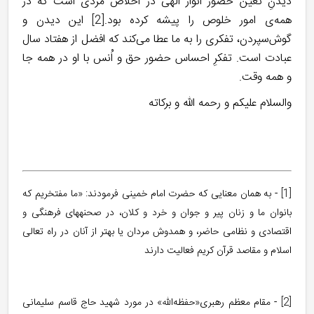
دیدنِ تعیّن حضور انوار الهی در اخلاص مردی است که در
همه‌ی امور خلوص را پیشه کرده بود.
[2]
این دیدن و
گوش‌سپردن، تفکری را به ما عطا می‌کند که افضل از هفتاد سال
عبادت است. تفکرِ احساس حضور حق و اُنس با او در همه‌ جا
و همه ‌وقت.
والسلام علیکم و رحمه الله و برکاته
[1]
- به همان معنایی که حضرت امام خمینی فرمودند: «ما مفتخريم‏ كه
بانوان ما و زنان پير و جوان و خرد و كلان، در صحنه‏هاى فرهنگى و
اقتصادى و نظامى حاضر، و همدوش مردان يا بهتر از آنان در راه تعالى
اسلام و مقاصد قرآن كريم فعاليت دارند
[2]
- مقام معظم رهبری«حفظه‌اللّه» در مورد شهید حاج قاسم سلیمانی