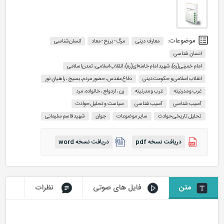
موضوعات:
معارف دینی
مرگ - برزخ - معاد
انسان‌شناسی
انسان شناسی
امام خمینی(ره)، شهید امام خامنه‌ای(ره)، انقلاب اسلامی، تمدن اسلامی
انقلاب اسلامی و حکومت دینی
دفاع مقدس، حضور مردم، بسیج ، راهیان نور
غرب‌ و مدرنیته
غرب و مدرنیته
زن ، ازدواج ، خانواده، مرد
آسیب شناسی
آسیب شناسی
سیاست و تحلیل حوادث
تحلیل تاریخی حوادث
سایر موضوعات
جوان
شهید قاسم سلیمانی
دریافت نسخه pdf
دریافت نسخه word
متن
فایل های صوتی
نظرات