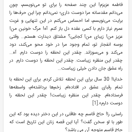
فاطمه عزیزم! این چند صفحه را برای تو می‌نویسم، چون
می‌دانم مقدسانه مرا دوست داری؛ نمی‌دانم چرا این حرف‌ها را
برایت می‌نویسم، اما احساس می‌کنم در این تنهایی و غربت
عمرم نیاز دارم با کسی عقده دل باز کنم. آه! مرگ خونین من!
عزیز من! زیبای من! کجایی؟ مشتاق دیدارت هستم... وقتی
بوسه انفجار تو، تمام وجود مرا در خود محو می‌کند، دود
می‌کند و می‌سوزاند. چقدر این لحظه را دوست دارم. آه...
چقدر این منظره زیباست. چقدر این لحظه را دوست دارم. در
راه عشق جان دادن خیلی زیباست...
خدایا! 30 سال برای این لحظه تلاش کردم. برای این لحظه با
تمام رقبای عشق در افتاده‌ام. زخم‌ها برداشته‌ام، واسطه‌ها
فرستاده‌ام. چقدر این منظره زیباست! چقدر این لحظه را
دوست دارم».
[1]
راستی را! حاج قاسم چه طاقتی در این دختر دیده بود که این
طور با او سخن گفت؟ آیا این قصه زنان این تاریخ است که
حاج قاسم متوجه آن می باشد؟