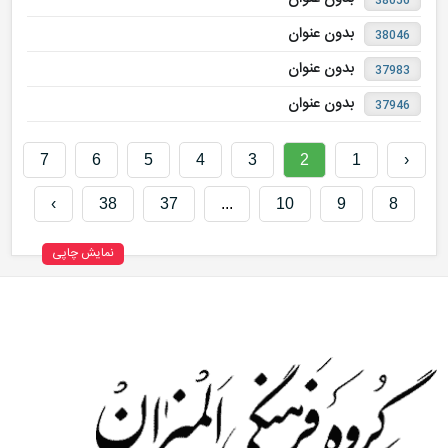
38056
بدون عنوان
38046
بدون عنوان
37983
بدون عنوان
37946
7
6
5
4
3
2
1
‹
›
38
37
...
10
9
8
نمایش چاپی