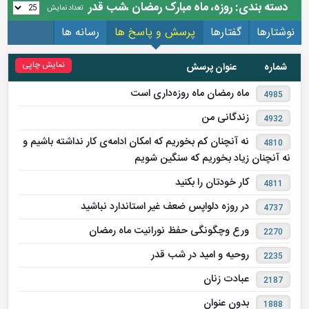
دسته بندی: روزه، ماه مبارک رمضان ،شب قدر
تعداد نمایش
نوشتارها
گفتارها
پرسش و پاسخ ها
رسانه ها
نمایش چاپی
شماره
عنوان پرسش
ماه رمضان ماه روزه‌داری است
4985
زندگانی من
4932
نه آنچنان کم بخوریم که امکان ادامه‌ی کار نداشته باشیم و
4810
نه آنچنان زیاد بخوریم که سنگین شویم
کار خودتان را بکنید
4811
در روزه دلواپس ضعف غیر استاندارد نباشید
4737
ورع وچگونگی حفظ نورانیت ماه رمضان
2270
روحیه و امید در شب قدر
2235
عبادت زنان
2187
بدون عنوان
1888