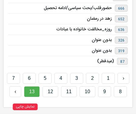
حضورقلب/بحث سیاسی/ادامه تحصیل
666
زهد در رمضان
652
روزه_مخالفت خانواده با عبادات
636
بدون عنوان
326
بدون عنوان
319
(عیدفطر)
87
7
6
5
4
3
2
1
‹
›
13
12
11
10
9
8
نمایش چاپی