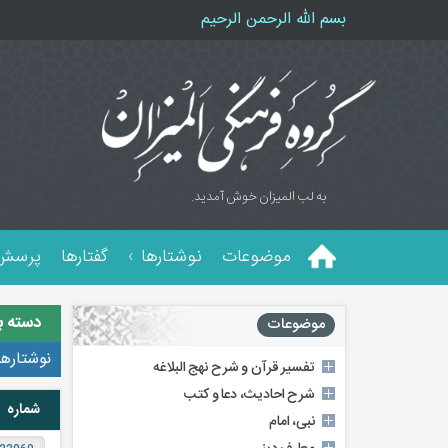
بسم الله الرحمن الرحیم
به لب المیزان خوش آمدید.
موضوعات
نوشتارها
گفتارها
پرسش 
دسته ب
موضوعات
نوشتارها
تفسیر قرآن و شرح نهج البلاغه
شرح احادیث، دعا و کتب
شماره
نبی، امام