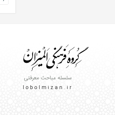
سلسله مباحث معرفتی
lobolmizan.ir