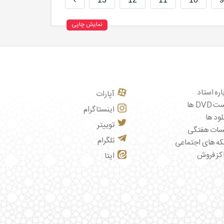
نمایش چاپی
اره استاد
آپارات
DVD ها
اینستاگرام
لود ها
توییتر
سات هفتگی
تلگرام
ه های اجتماعی
کز فروش
ایتا