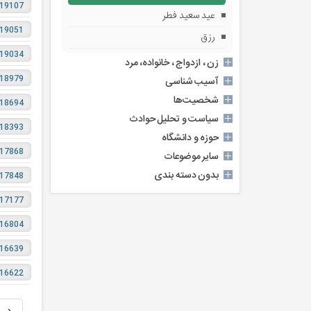
19107
عید سعید فطر
19051
رزق
19034
زن ، ازدواج ، خانواده، مرد
18979
آسیب شناسی
شخصیت‌ها
18694
سیاست و تحلیل حوادث
18393
حوزه و دانشگاه
17868
سایر موضوعات
بدون دسته بندی
17848
17177
16804
16639
16622
‹