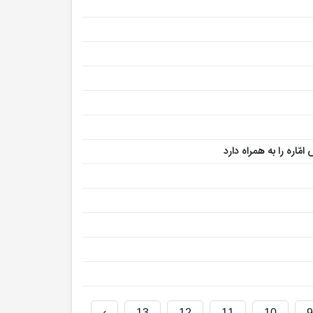
ّاره را به همراه دارد
›
13
12
11
10
9