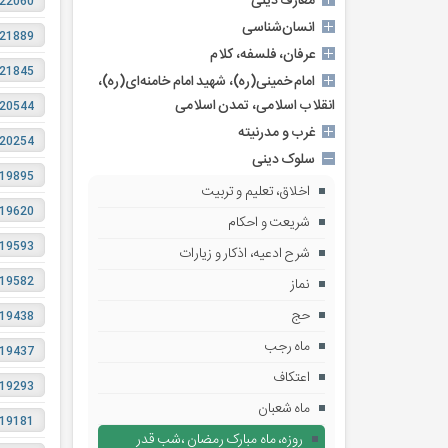
معارف دینی
22060
انسان‌شناسی
21889
عرفان، فلسفه، کلام
21845
امام خمینی(ره)، شهید امام خامنه‌ای(ره)،
انقلاب اسلامی، تمدن اسلامی
20544
غرب‌ و مدرنیته
20254
سلوک دینی
19895
اخلاق، تعلیم و تربیت
19620
شریعت و احکام
19593
شرح ادعیه، اذکار و زیارات
19582
نماز
حج
19438
ماه رجب
19437
اعتکاف
19293
ماه شعبان
19181
روزه، ماه مبارک رمضان ،شب قدر