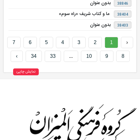
بدون عنوان
38846
ما و کتاب شریف «راه سوم»
38404
بدون عنوان
38403
7
6
5
4
3
2
1
‹
›
34
33
...
10
9
8
نمایش چاپی