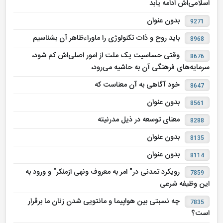
اسلامی‌اش ادامه یابد
بدون عنوان
9271
باید روح و ذات تکنولوژی را ماوراءظاهر آن بشناسیم
8968
وقتی حساسیت یک ملت از امور اصلی‌اش کم شود،
8676
سرمایه‌های فرهنگی آن به حاشیه می‌رود،
خود آگاهی به آن معناست که
8647
بدون عنوان
8561
معنای توسعه در ذیل مدرنیته
8288
بدون عنوان
8135
بدون عنوان
8114
رویکرد تمدنی در" امر به معروف ونهی ازمنکر" و ورود به
7859
این وظیفه شرعی
چه نسبتی بین هواپیما و مانتویی شدن زنان ما برقرار
7835
است؟