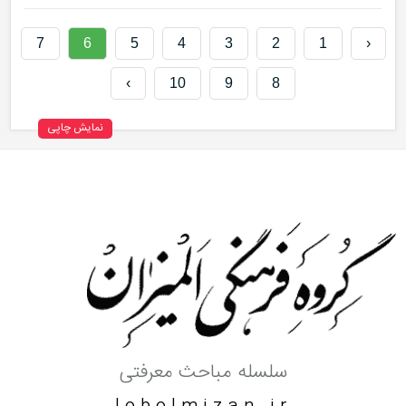
7
6
5
4
3
2
1
‹
›
10
9
8
نمایش چاپی
سلسله مباحث معرفتی