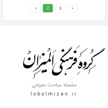
›
2
1
‹
سلسله مباحث معرفتی
lobolmizan.ir